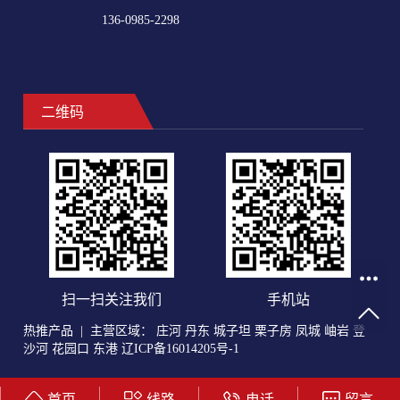
136-0985-2298
二维码
扫一扫关注我们
手机站
热推产品
| 主营区域：
庄河
丹东
城子坦
栗子房
凤城
岫岩
登
沙河
花园口
东港
辽ICP备16014205号-1
首页
线路
电话
留言