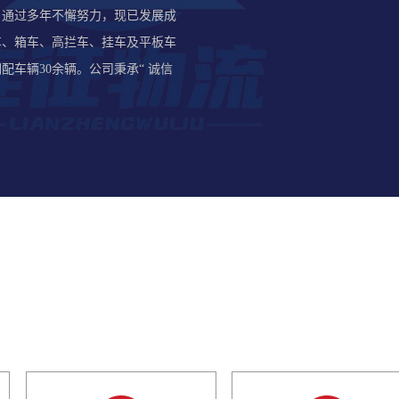
通过多年不懈努力，现已发展成
车、箱车、高拦车、挂车及平板车
配车辆30余辆。公司秉承“ 诚信
速执行”的服务理念，始终把顾客
服务优质。以安全运输求保障，以
誉求发展！