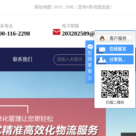
网站地图
|
RSS
|
XML
|
您有
6
条询盘信息！
系电话
电子邮箱
00-116-2298
203282589@qq.com
客户服务
在线留言
在
联系我们
线
分享到...
客
服
扫描二维码