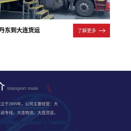
丹东到大连货运
了解更多
介
transport route
于2009年，公司主要经营：大
往返专线，大连物流，大连货运，