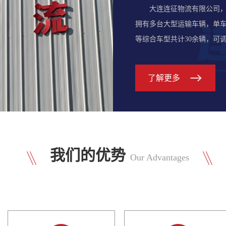
大连连征物流有限公司，
拥有多台大型运输车辆，单
等综合车型共计30余辆，可调
尽责 公平公正 整体至上 快
满意度放在重要位置，力求
了解更多
运价合理求市场，以重守信
我们的优势
Our Advantages