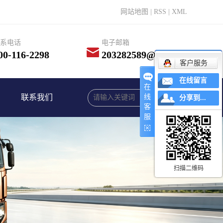
网站地图
|
RSS
|
XML
系电话
电子邮箱
00-116-2298
203282589@qq.com
客户服务
在线留言
在
联系我们
线
分享到...
客
服
扫描二维码