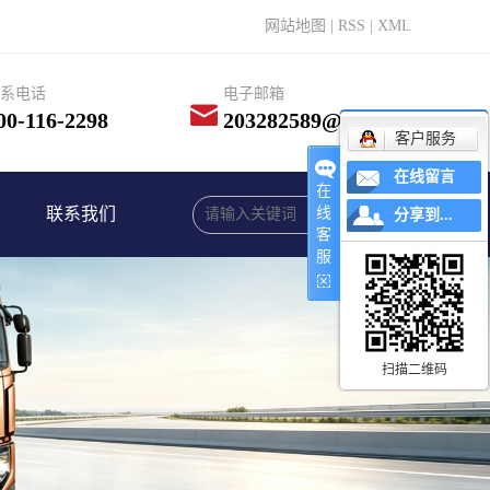
网站地图
|
RSS
|
XML
系电话
电子邮箱
00-116-2298
203282589@qq.com
客户服务
在线留言
在
联系我们
线
分享到...
客
服
扫描二维码