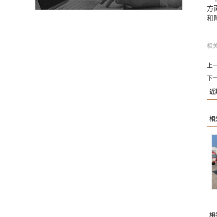
方
和
相
上
下
近
相
相