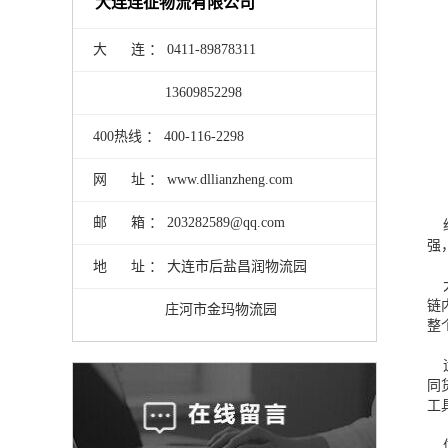
大连连征物流有限公司
大 连 ： 0411-89878311
13609852298
400热线 ： 400-116-2298
网 址 ： www.dllianzheng.com
邮 箱 ： 203282589@qq.com
经
强
地 址 ： 大连市后盐昌润物流园
大
链
庄河市金玛物流园
整
运
同
信