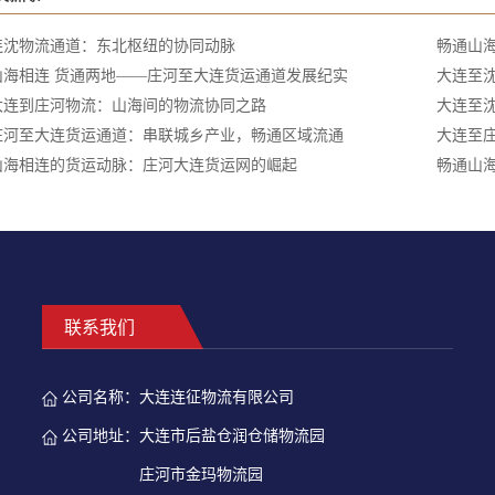
连沈物流通道：东北枢纽的协同动脉
畅通山海
山海相连 货通两地——庄河至大连货运通道发展纪实
大连至
大连到庄河物流：山海间的物流协同之路
大连至
庄河至大连货运通道：串联城乡产业，畅通区域流通
大连至
山海相连的货运动脉：庄河大连货运网的崛起
畅通山
联系我们
公司名称：
大连连征物流有限公司
公司地址：
大连市后盐仓润仓储物流园
庄河市金玛物流园